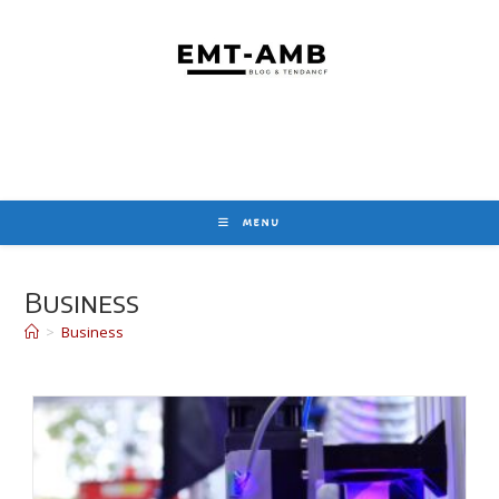
Skip
to
content
MENU
Business
>
Business