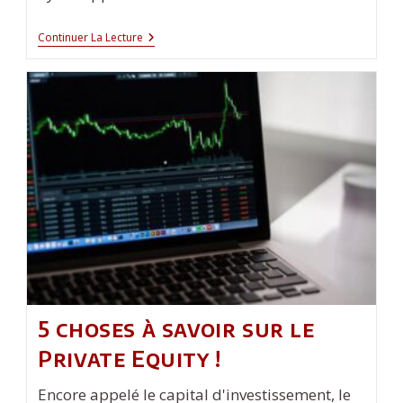
Comment
Continuer La Lecture
Apprendre
Le
Trading
En
Autodidacte
?
5 choses à savoir sur le
Private Equity !
Encore appelé le capital d'investissement, le