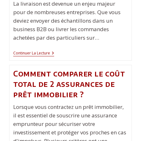
La livraison est devenue un enjeu majeur
pour de nombreuses entreprises. Que vous
deviez envoyer des échantillons dans un
business B2B ou livrer les commandes
achetées par des particuliers sur…
Trouver
Continuer La Lecture
Le
Meilleur
Service
Comment comparer le coût
De
Livraison
total de 2 assurances de
Pour
Votre
prêt immobilier ?
Business
Lorsque vous contractez un prêt immobilier,
il est essentiel de souscrire une assurance
emprunteur pour sécuriser votre
investissement et protéger vos proches en cas
d'imprévus. Plusieurs critères ont une