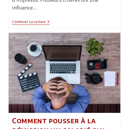
influence…
Comment
Continuer La Lecture
Comparer
Le
Coût
Total
De
2
Assurances
De
Prêt
Immobilier
?
Comment pousser à la