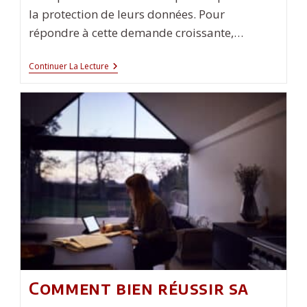
la protection de leurs données. Pour
répondre à cette demande croissante,…
Le
Continuer La Lecture
Top
Des
Certifications
En
Cybersécurité
Plébiscitées
Par
Les
Employeurs
Comment bien réussir sa