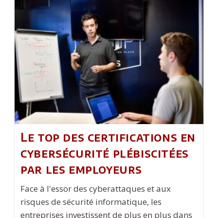
À
Prendre
En
Compte
Dans
Un
Logiciel
Call
Center
Le top des certifications en
cybersécurité plébiscitées
par les employeurs
Face à l'essor des cyberattaques et aux
risques de sécurité informatique, les
entreprises investissent de plus en plus dans