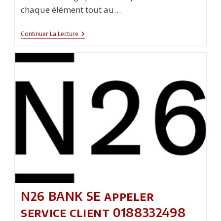
chaque élément tout au…
Codage
Continuer La Lecture
Permanent
Des
Pièces
Métalliques
:
Garantir
Une
Traçabilité
Inaltérable
En
Usine
N26 BANK SE appeler
service client 0188332498