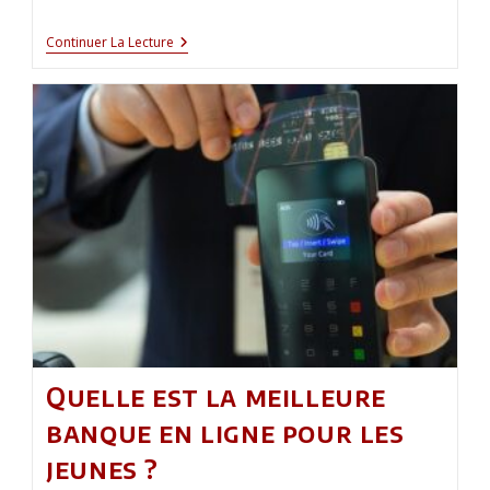
Comment
Continuer La Lecture
Choisir
La
Garantie
De
Son
Assurance
Vie
?
Quelle est la meilleure
banque en ligne pour les
jeunes ?