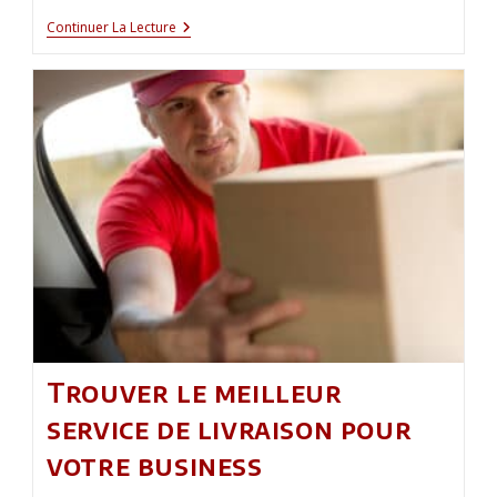
Les
Continuer La Lecture
Atouts
Du
Camion
4×4
Unimog
Pour
Pompiers
:
Un
Outil
Essentiel
Face
Aux
Défis
Trouver le meilleur
service de livraison pour
votre business