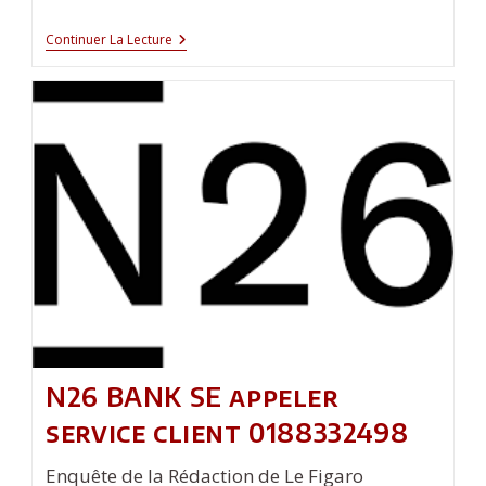
Codage
Continuer La Lecture
Permanent
Des
Pièces
Métalliques
:
Garantir
Une
Traçabilité
Inaltérable
En
Usine
N26 BANK SE appeler
service client 0188332498
Enquête de la Rédaction de Le Figaro