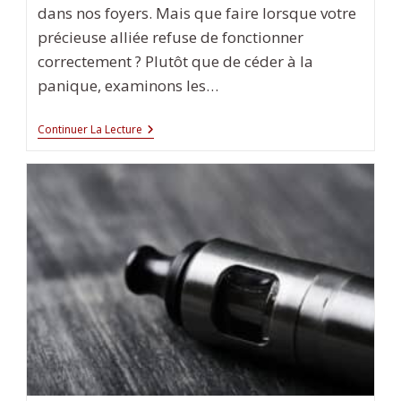
dans nos foyers. Mais que faire lorsque votre
précieuse alliée refuse de fonctionner
correctement ? Plutôt que de céder à la
panique, examinons les…
Quelles
Continuer La Lecture
Sont
Les
Solutions
Courantes
Aux
Pannes
De
Machine
À
Laver
?