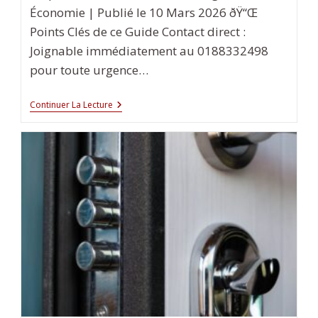
Économie | Publié le 10 Mars 2026 ðŸ“Œ
Points Clés de ce Guide Contact direct :
Joignable immédiatement au 0188332498
pour toute urgence…
N26
Continuer La Lecture
BANK
SE
Appeler
Service
Client
0188332498