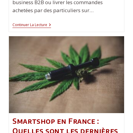
business B2B ou livrer les commandes
achetées par des particuliers sur…
Trouver
Continuer La Lecture
Le
Meilleur
Service
De
Livraison
Pour
Votre
Business
Smartshop en France :
Quelles sont les dernières