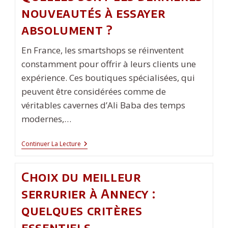
nouveautés à essayer
absolument ?
En France, les smartshops se réinventent
constamment pour offrir à leurs clients une
expérience. Ces boutiques spécialisées, qui
peuvent être considérées comme de
véritables cavernes d’Ali Baba des temps
modernes,…
Smartshop
Continuer La Lecture
En
France
:
Choix du meilleur
Quelles
Sont
serrurier à Annecy :
Les
Dernières
quelques critères
Nouveautés
À
essentiels
Essayer