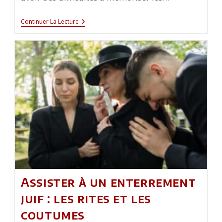
Comment
Continuer La Lecture
Apprendre
Le
Coran
À
Un
Enfant
Qui
Retient
Mal
?
Assister à un enterrement
juif : les rites et les
coutumes