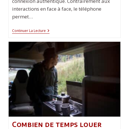
connexion authentique. Contrairement aux
interactions en face à face, le téléphone
permet…
Comment
Continuer La Lecture
Draguer
Une
Femme
Au
Téléphone
?
Combien de temps louer