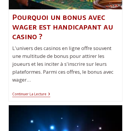
Pourquoi un bonus avec
wager est handicapant au
casino ?
L'univers des casinos en ligne offre souvent
une multitude de bonus pour attirer les
joueurs et les inciter à s'inscrire sur leurs
plateformes. Parmi ces offres, le bonus avec
wager…
Pourquoi
Continuer La Lecture
Un
Bonus
Avec
Wager
Est
Handicapant
Au