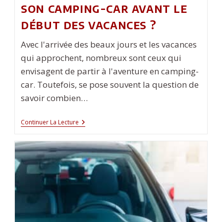
son camping-car avant le
début des vacances ?
Avec l'arrivée des beaux jours et les vacances
qui approchent, nombreux sont ceux qui
envisagent de partir à l'aventure en camping-
car. Toutefois, se pose souvent la question de
savoir combien…
Combien
Continuer La Lecture
De
Temps
Louer
Son
Camping-
Car
Avant
Le
Début
Des
Vacances
?