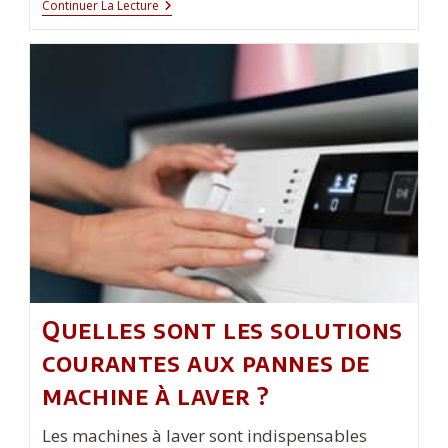
Comment
Continuer La Lecture
Poser
Des
Dalles
De
Formes
Irrégulières
Dans
Son
Jardin
?
Quelles sont les solutions
courantes aux pannes de
machine à laver ?
Les machines à laver sont indispensables