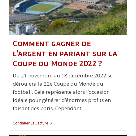
Comment gagner de
l’argent en pariant sur la
Coupe du Monde 2022 ?
Du 21 novembre au 18 décembre 2022 se
déroulera la 22e Coupe du Monde du
football. Cela représente alors l’occasion
idéale pour générer d’énormes profits en
faisant des paris. Cependant,…
Comment
Continuer La Lecture
Gagner
De