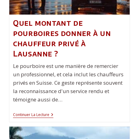
Quel montant de
pourboires donner à un
chauffeur privé à
Lausanne ?
Le pourboire est une manière de remercier
un professionnel, et cela inclut les chauffeurs
privés en Suisse. Ce geste représente souvent
la reconnaissance d'un service rendu et
témoigne aussi de…
Quel
Continuer La Lecture
Montant
De
Pourboires
Donner