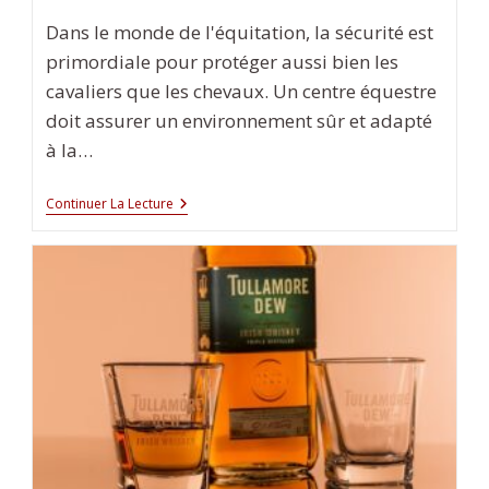
Dans le monde de l'équitation, la sécurité est
primordiale pour protéger aussi bien les
cavaliers que les chevaux. Un centre équestre
doit assurer un environnement sûr et adapté
à la…
Minimiser
Continuer La Lecture
Les
Risques
Dans
Votre
Centre
Équestre
:
L’importance
De
L’assurance