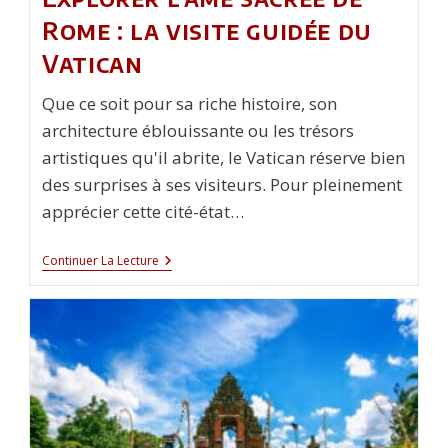
Rome : la visite guidée du
Vatican
Que ce soit pour sa riche histoire, son
architecture éblouissante ou les trésors
artistiques qu'il abrite, le Vatican réserve bien
des surprises à ses visiteurs. Pour pleinement
apprécier cette cité-état…
Explorer
Continuer La Lecture
L’âme
Sacrée
De
Rome
:
La
Visite
Guidée
Du
Vatican