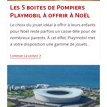
Les 5 boites de Pompiers
Playmobil à offrir à Noël
Le choix du jouet idéal à offrir à leurs enfants
pour Noël reste parfois un casse-tête pour de
nombreux parents. À cet effet, Playmobil met
à votre disposition une gamme de jouets…
Les
Continuer La Lecture
5
Boites
De
Pompiers
Playmobil
À
Offrir
À
Noël