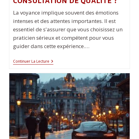
La voyance implique souvent des émotions
intenses et des attentes importantes. Il est
essentiel de s'assurer que vous choisissez un
praticien sérieux et compétent pour vous
guider dans cette expérience.…
Voyance
Continuer La Lecture
Sérieuse
:
Quels
Sont
Les
Signes
D’une
Consultation
De
Qualité
?