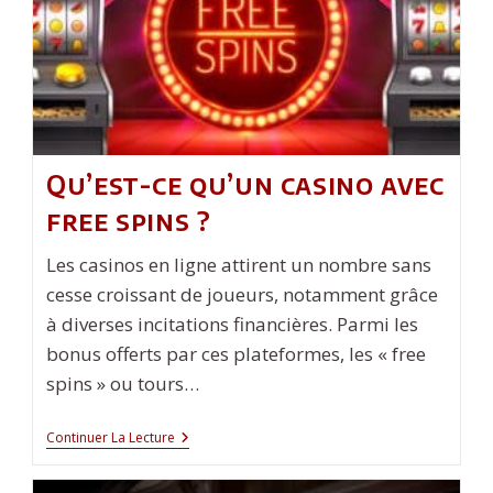
Qu’est-ce qu’un casino avec
free spins ?
Les casinos en ligne attirent un nombre sans
cesse croissant de joueurs, notamment grâce
à diverses incitations financières. Parmi les
bonus offerts par ces plateformes, les « free
spins » ou tours…
Qu’est-
Continuer La Lecture
Ce
Qu’un
Casino