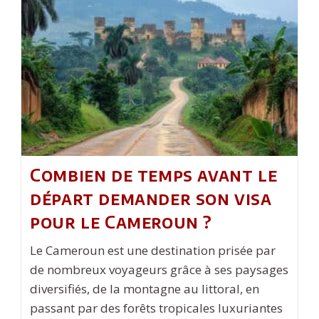
À
Un
Chauffeur
Privé
À
Lausanne
?
Combien de temps avant le
départ demander son visa
pour le Cameroun ?
Le Cameroun est une destination prisée par
de nombreux voyageurs grâce à ses paysages
diversifiés, de la montagne au littoral, en
passant par des forêts tropicales luxuriantes