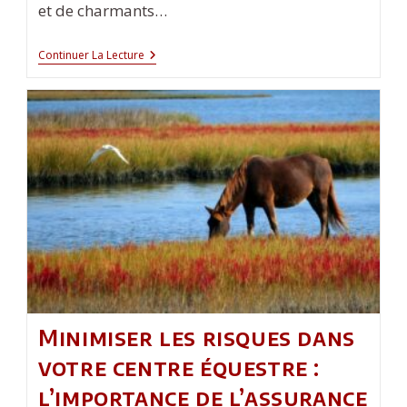
et de charmants…
Combien
Continuer La Lecture
De
Temps
Avant
Le
Départ
Demander
Son
Visa
Pour
Le
Cameroun
?
Minimiser les risques dans
votre centre équestre :
l’importance de l’assurance