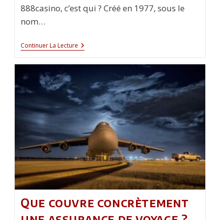
888casino, c’est qui ? Créé en 1977, sous le
nom…
888casino,
Continuer La Lecture
Le
Meilleur
Casino
Pour
Les
Joueurs
Canadiens
?
Que couvre concrètement
une assurance de voyage ?