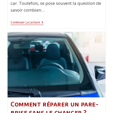
car. Toutefois, se pose souvent la question de
savoir combien…
Combien
Continuer La Lecture
De
Temps
Louer
Son
Camping-
Car
Avant
Le
Début
Des
Vacances
?
Comment réparer un pare-
brise sans le changer ?