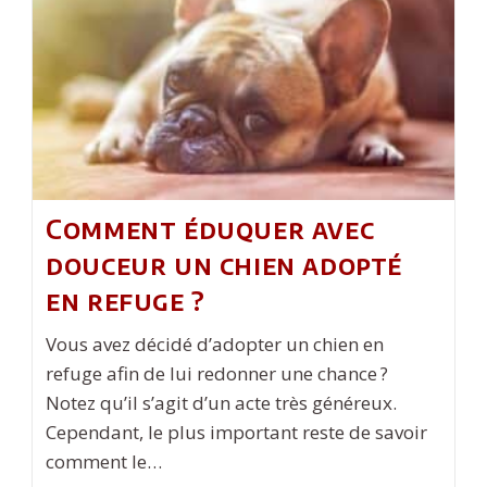
Faire
Appel
À
Des
Professionnels
?
Comment éduquer avec
douceur un chien adopté
en refuge ?
Vous avez décidé d’adopter un chien en
refuge afin de lui redonner une chance ?
Notez qu’il s’agit d’un acte très généreux.
Cependant, le plus important reste de savoir
comment le…