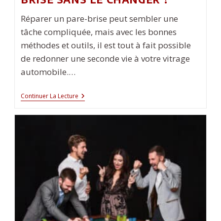
Réparer un pare-brise peut sembler une
tâche compliquée, mais avec les bonnes
méthodes et outils, il est tout à fait possible
de redonner une seconde vie à votre vitrage
automobile.…
Comment
Continuer La Lecture
Réparer
Un
Pare-
Brise
Sans
Le
Changer
?