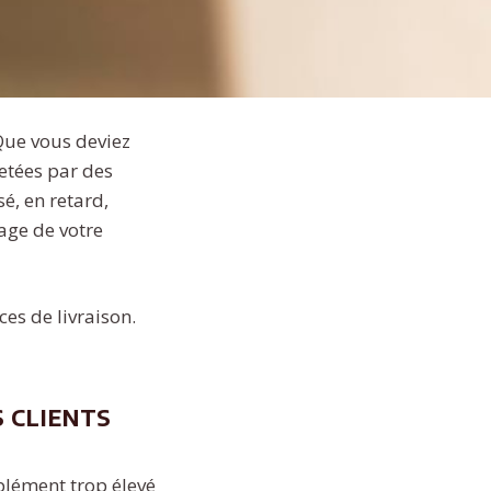
Que vous deviez
etées par des
sé, en retard,
age de votre
ces de livraison.
s clients
plément trop élevé