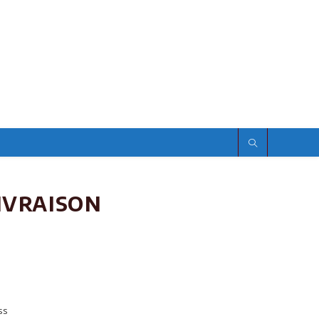
ivraison
ss