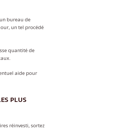
s un bureau de
jour, un tel procédé
sse quantité de
caux.
ventuel aide pour
les plus
res réinvesti, sortez