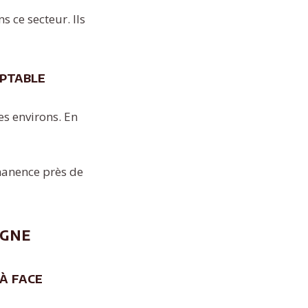
 ce secteur. Ils
mptable
es environs. En
rmanence près de
igne
 à face