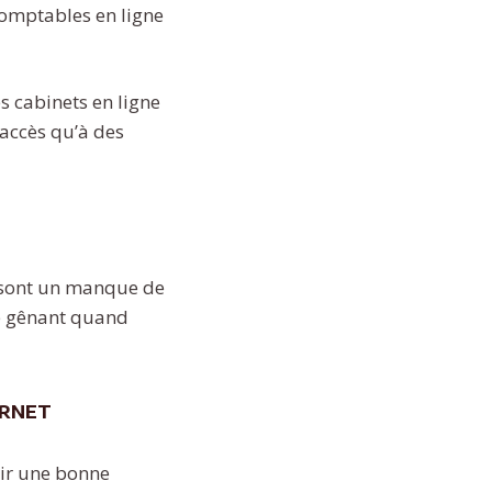
 comptables en ligne
s cabinets en ligne
 accès qu’à des
s sont un manque de
re gênant quand
ernet
oir une bonne