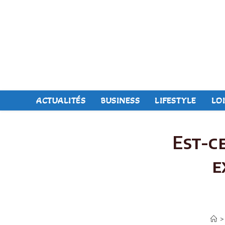
Skip
to
content
ACTUALITÉS
BUSINESS
LIFESTYLE
LOI
Est-c
e
>