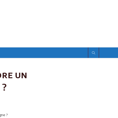
dre un
 ?
gne ?