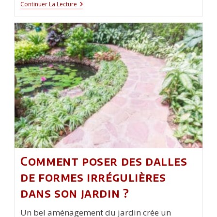
Sécurité :
Continuer La Lecture
Quel
Type
De
Serrure
Choisir
Pour
Sa
Porte
D’entrée ?
Comment poser des dalles
de formes irrégulières
dans son jardin ?
Un bel aménagement du jardin crée un