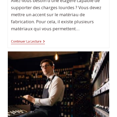
Avez-vous besoin d’une étagère capable de
supporter des charges lourdes ? Vous devez
mettre un accent sur le matériau de
fabrication. Pour cela, il existe plusieurs
matériaux qui vous permettent…
Quel
Continuer La Lecture
Est
Le
Meilleur
Matériau
Pour
Une
Étagère
Charge
Lourde
?