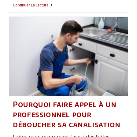
Décoration :
Continuer La Lecture
Quels
Sont
Les
Différents
Usages
Des
Rideaux ?
Pourquoi faire appel à un
professionnel pour
déboucher sa canalisation
Faites-vous récemment face à des fuites