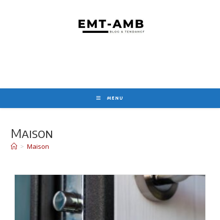
Skip
to
content
MENU
Maison
>
Maison