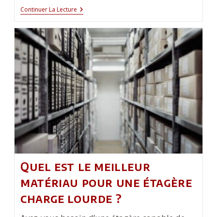
Quel
Continuer La Lecture
Est
Le
Prix
Moyen
D’un
Déménagement
Annecy
–
Paris
?
Quel est le meilleur
matériau pour une étagère
charge lourde ?