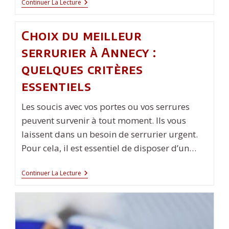
Comment
Continuer La Lecture
Entretenir
Parfaitement
Son
Choix du meilleur
Palmier
?
serrurier à Annecy :
quelques critères
essentiels
Les soucis avec vos portes ou vos serrures
peuvent survenir à tout moment. Ils vous
laissent dans un besoin de serrurier urgent.
Pour cela, il est essentiel de disposer d’un…
Choix
Continuer La Lecture
Du
Meilleur
Serrurier
À
Annecy :
Quelques