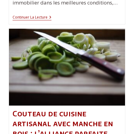
immobilier dans les meilleures conditions,…
Guide
Continuer La Lecture
Pour
Choisir
La
Meilleure
Agence
Immobilière
À
Nice
Couteau de cuisine
artisanal avec manche en
bois : l’alliance parfaite