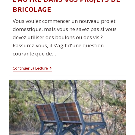
bricolage
Vous voulez commencer un nouveau projet
domestique, mais vous ne savez pas si vous
devez utiliser des boulons ou des vis ?
Rassurez-vous, il s'agit d'une question
courante que de…
Boulons
Continuer La Lecture
Et
Vis
:
Un
Guide
Pour
Savoir
Quand
Et
Comment
Utiliser
L’un
Et