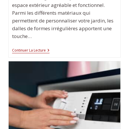
espace extérieur agréable et fonctionnel.
Parmi les différents matériaux qui
permettent de personnaliser votre jardin, les
dalles de formes irrégulières apportent une
touche…
Comment
Continuer La Lecture
Poser
Des
Dalles
De
Formes
Irrégulières
Dans
Son
Jardin
?