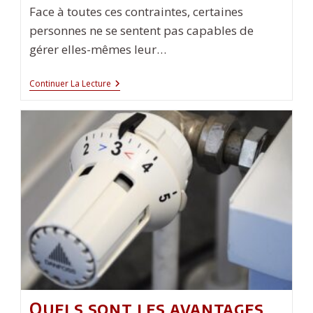
Face à toutes ces contraintes, certaines
personnes ne se sentent pas capables de
gérer elles-mêmes leur…
5
Continuer La Lecture
Raisons
De
Faire
Appel
À
Une
Entreprise
De
Déménagement
Quels sont les avantages