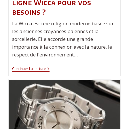
ligne Wicca pour vos
besoins ?
La Wicca est une religion moderne basée sur
les anciennes croyances païennes et la
sorcellerie. Elle accorde une grande
importance à la connexion avec la nature, le
respect de l'environnement…
Comment
Continuer La Lecture
Choisir
La
Meilleure
Boutique
En
Ligne
Wicca
Pour
Vos
Besoins
?