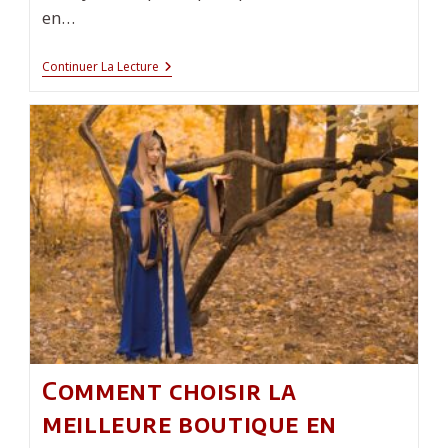
en…
La
Continuer La Lecture
Bola
De
Grossesse
:
Une
Personnalisation
Originale
Pour
Les
Futures
Mamans
Comment choisir la
meilleure boutique en