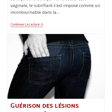
vaginale, le lubrifiant s'est imposé comme un
incontournable dans la…
Le
Continuer La Lecture
Lubrifiant
Lubrix
:
Un
Allié
Essentiel
Pour
Votre
Plaisir
Guérison des lésions