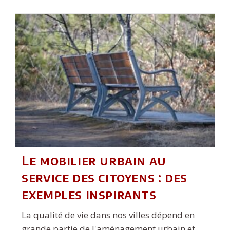
Fonctionnalités
Clés
À
Prendre
En
Compte
Dans
Un
Logiciel
Call
Center
Le mobilier urbain au
service des citoyens : des
exemples inspirants
La qualité de vie dans nos villes dépend en
grande partie de l'aménagement urbain et