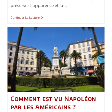
préserver l'apparence et la…
Comment
Continuer La Lecture
Choisir
Une
Housse
De
Voiture
Pour
Une
Audi
A4
?
Comment est vu Napoléon
par les Américains ?