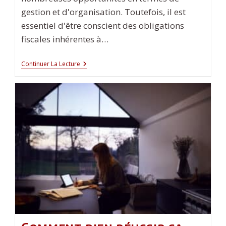
gestion et d'organisation. Toutefois, il est
essentiel d'être conscient des obligations
fiscales inhérentes à…
Comment
Continuer La Lecture
Réduire
Légalement
Les
Impôts
De
Votre
SASU
Grâce
À
L’optimisation
Fiscale
?