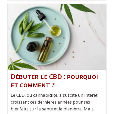
On
Le
Droit
D’expulser
Sa
Femme
Du
Domicile
Familial
?
Débuter le CBD : pourquoi
et comment ?
Le CBD, ou cannabidiol, a suscité un intérêt
croissant ces dernières années pour ses
bienfaits sur la santé et le bien-être. Mais