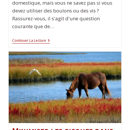
domestique, mais vous ne savez pas si vous
devez utiliser des boulons ou des vis ?
Rassurez-vous, il s'agit d'une question
courante que de…
Boulons
Continuer La Lecture
Et
Vis
:
Un
Guide
Pour
Savoir
Quand
Et
Comment
Utiliser
L’un
Et
L’autre
Dans
Vos
Projets
De
Bricolage