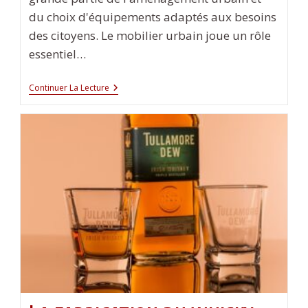
du choix d'équipements adaptés aux besoins
des citoyens. Le mobilier urbain joue un rôle
essentiel…
Le
Continuer La Lecture
Mobilier
Urbain
Au
Service
Des
Citoyens
:
Des
Exemples
Inspirants