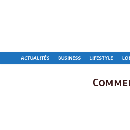
Skip
to
content
ACTUALITÉS
BUSINESS
LIFESTYLE
LOI
Commen