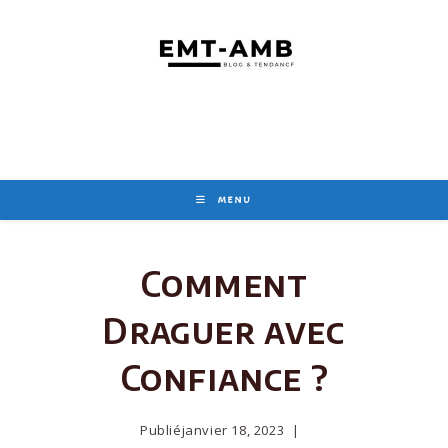
Skip
to
content
MENU
Comment
Draguer avec
Confiance ?
Publié
janvier 18, 2023