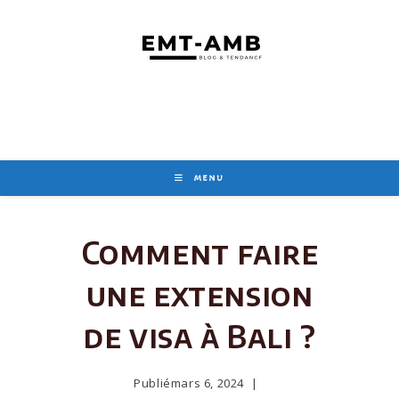
Skip
to
content
MENU
Comment faire
une extension
de visa à Bali ?
Publié
mars 6, 2024