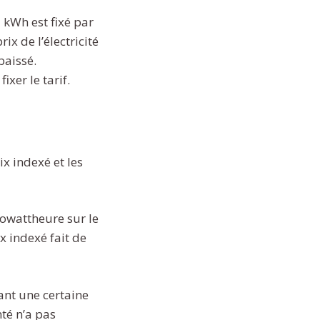
u kWh est fixé par
x de l’électricité
baissé.
xer le tarif.
ix indexé et les
ilowattheure sur le
ix indexé fait de
rant une certaine
té n’a pas