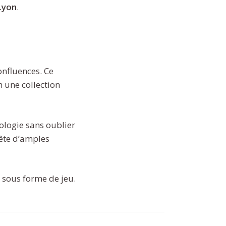
 Lyon
.
onfluences. Ce
 une collection
éologie sans oublier
ête d’amples
t sous forme de jeu.