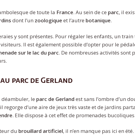
ocambolesque de toute la
France
. Au sein de ce
parc
, il ex
rdins
dont l’un
zoologique
et l’autre
botanique
.
raies y sont présentes. Pour régaler les enfants, un train
 visiteurs. Il est également possible d’opter pour le péda
enade sur le lac du parc
. De nombreuses activités sont p
urs.
 au parc de Gerland
s déambuler, le
parc de Gerland
est sans l’ombre d’un dou
 il regorge d’une aire de jeux très vaste et de jardins part
endre
. Elle dispose à cet effet de promenades bucoliques
teur du
brouillard artificiel
, il n’en manque pas ici en été