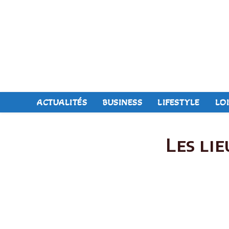
Skip
to
content
ACTUALITÉS
BUSINESS
LIFESTYLE
LOI
Les li