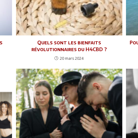
s
Quels sont les bienfaits
Pou
révolutionnaires du H4CBD ?
20 mars 2024