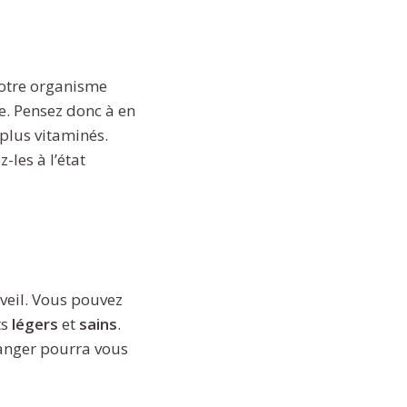
 votre organisme
e. Pensez donc à en
lus vitaminés.
-les à l’état
éveil. Vous pouvez
ts
légers
et
sains
.
anger pourra vous