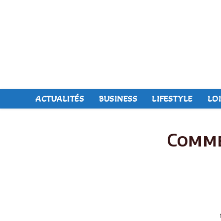
Skip
to
content
ACTUALITÉS
BUSINESS
LIFESTYLE
LOI
Comme