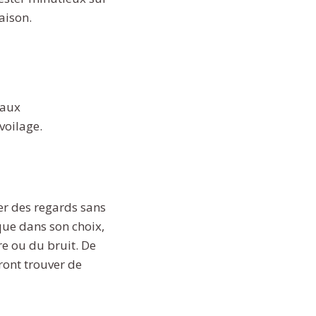
aison.
eaux
voilage.
ter des regards sans
ique dans son choix,
ère ou du bruit. De
rront trouver de