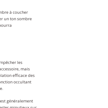
ambre à coucher
uver un ton sombre
pourra
empêcher les
accessoire, mais
lation efficace des
fonction occultant
e.
l est généralement
rester minutieux sur