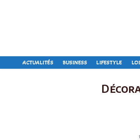
Skip
to
content
ACTUALITÉS
BUSINESS
LIFESTYLE
LOI
Décora