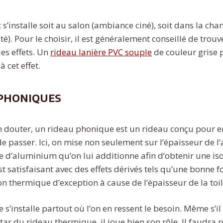
 s’installe soit au salon (ambiance ciné), soit dans la ch
té). Pour le choisir, il est généralement conseillé de tro
les effets. Un
rideau lanière PVC souple
de couleur grise 
 cet effet.
 phoniques
 douter, un rideau phonique est un rideau conçu pour 
e passer. Ici, on mise non seulement sur l’épaisseur de l’
 d’aluminium qu’on lui additionne afin d’obtenir une iso
est satisfaisant avec des effets dérivés tels qu’une bonne 
on thermique d’exception à cause de l’épaisseur de la toil
s’installe partout où l’on en ressent le besoin. Même s’i
star du rideau thermique, il joue bien son rôle. Il faudra 