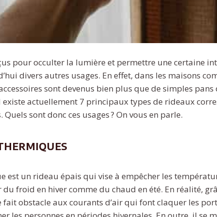
us pour occulter la lumière et permettre une certaine int
’hui divers autres usages. En effet, dans les maisons c
 accessoires sont devenus bien plus que de simples pans 
il existe actuellement 7 principaux types de rideaux cor
s. Quels sont donc ces usages ? On vous en parle.
 thermiques
e est un rideau épais qui vise à empêcher les températu
ir du froid en hiver comme du chaud en été. En réalité, gr
fait obstacle aux courants d’air qui font claquer les por
r les personnes en périodes hivernales. En outre, il se m